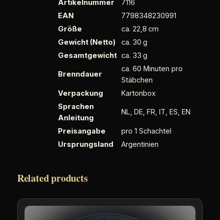
e
Artikelnummer
7116
EAN
7798348230991
Größe
ca. 22,8 cm
Gewicht (Netto)
ca. 30 g
Gesamtgewicht
ca. 33 g
ca. 60 Minuten pro
Brenndauer
Stäbchen
Verpackung
Kartonbox
Sprachen
NL, DE, FR, IT, ES, EN
Anleitung
Preisangabe
pro 1 Schachtel
Ursprungsland
Argentinien
Related products