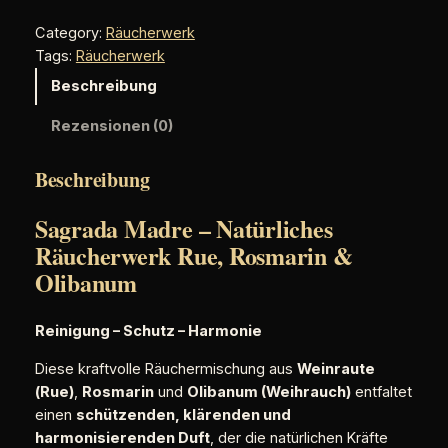
g
Category:
Räucherwerk
r
Tags:
Räucherwerk
a
d
Beschreibung
a
Rezensionen (0)
M
a
d
Beschreibung
r
e
Sagrada Madre – Natürliches
–
Räucherwerk Rue, Rosmarin &
N
Olibanum
a
t
Reinigung – Schutz – Harmonie
ü
r
Diese kraftvolle Räuchermischung aus
Weinraute
l
(Rue)
,
Rosmarin
und
Olibanum (Weihrauch)
entfaltet
i
einen
schützenden, klärenden und
c
harmonisierenden Duft
, der die natürlichen Kräfte