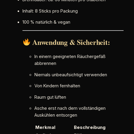
s
m
Inhalt: 8 Sticks pro Packung
a
100 % natürlich & vegan
r
i
n
Anwendung & Sicherheit:
&
O
In einem geeigneten Räuchergefäß
l
abbrennen
i
b
Niemals unbeaufsichtigt verwenden
a
Von Kindern fernhalten
n
u
Raum gut lüften
m
M
Asche erst nach dem vollständigen
e
Auskühlen entsorgen
n
Merkmal
Beschreibung
g