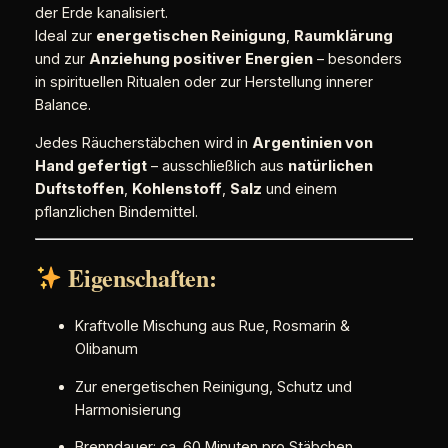
h
der Erde kanalisiert.
e
Ideal zur
energetischen Reinigung
,
Raumklärung
s
und zur
Anziehung positiver Energien
– besonders
R
in spirituellen Ritualen oder zur Herstellung innerer
ä
Balance.
u
c
Jedes Räucherstäbchen wird in
Argentinien von
h
Hand gefertigt
– ausschließlich aus
natürlichen
e
Duftstoffen
,
Kohlenstoff
,
Salz
und einem
r
pflanzlichen Bindemittel.
w
e
Eigenschaften:
r
k
R
Kraftvolle Mischung aus Rue, Rosmarin &
u
Olibanum
e
Zur energetischen Reinigung, Schutz und
,
Harmonisierung
R
o
Brenndauer: ca. 60 Minuten pro Stäbchen