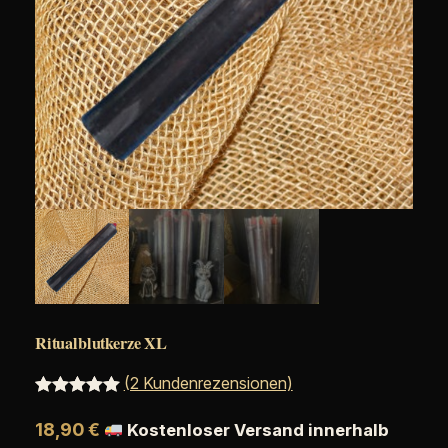
Ritualblutkerze XL
(2 Kundenrezensionen)
Bewertet
2
18,90
€
Kostenloser Versand innerhalb
mit
5.00