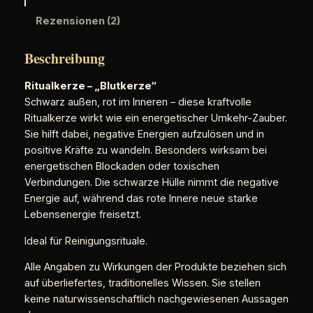
b
Rezensionen (2)
l
u
t
Beschreibung
k
Ritualkerze – „Blutkerze“
e
Schwarz außen, rot im Inneren – diese kraftvolle
r
Ritualkerze wirkt wie ein energetischer Umkehr-Zauber.
z
Sie hilft dabei, negative Energien aufzulösen und in
e
positive Kräfte zu wandeln. Besonders wirksam bei
X
energetischen Blockaden oder toxischen
L
Verbindungen. Die schwarze Hülle nimmt die negative
M
Energie auf, während das rote Innere neue starke
e
Lebensenergie freisetzt.
n
g
Ideal für Reinigungsrituale.
e
Alle Angaben zu Wirkungen der Produkte beziehen sich
auf überliefertes, traditionelles Wissen. Sie stellen
keine naturwissenschaftlich nachgewiesenen Aussagen