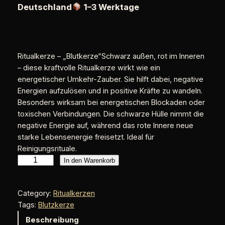
von 5,
Deutschland
1–3 Werktage
basierend
auf
Kundenbew
ertungen
Ritualkerze – „Blutkerze“Schwarz außen, rot im Inneren
– diese kraftvolle Ritualkerze wirkt wie ein
energetischer Umkehr-Zauber. Sie hilft dabei, negative
Energien aufzulösen und in positive Kräfte zu wandeln.
Besonders wirksam bei energetischen Blockaden oder
toxischen Verbindungen. Die schwarze Hülle nimmt die
negative Energie auf, während das rote Innere neue
starke Lebensenergie freisetzt. Ideal für
Reinigungsrituale.
R
In den Warenkorb
i
t
Category:
Ritualkerzen
u
Tags:
Blutzkerze
a
l
Beschreibung