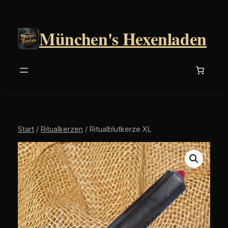
Zum
Inhalt
München's Hexenladen
springen
Start
/
Ritualkerzen
/ Ritualblutkerze XL